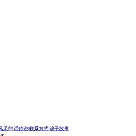
风采
|
神话传说
|
联系方式
|
骗子故事
com