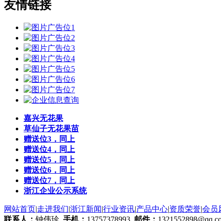
友情链接
嘉兴无花果
草仙子无花果苗
赠送位3，同上
赠送位4，同上
赠送位5，同上
赠送位6，同上
赠送位7，同上
浙江企业公示系统
网站首页
|
走进我们
|
浙江新闻
|
行业资讯
|
产品中心
|
资质荣誉
|
会员
联系人：
钟伟珍
手机：
13757378993
邮件：
1321552898@qq.