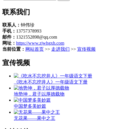
联系我们
联系人：
钟伟珍
手机：
13757378993
邮件：
1321552898@qq.com
网址：
https://www.zjwhgxh.com
当前位置：
网站首页
>>
走进我们
>>
宣传视频
宣传视频
《吃水不忘挖井人》一年级语文下册
地势坤，君子以厚德载物
中国梦多美妙篇
无花果——果中之王